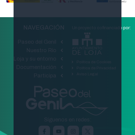
NAVEGACIÓN
Un proyecto cofinanciado por:
Paseo del Genil
Nuestro Río
Loja y su entorno
Política de Cookies
Documentación
Política de Privacidad
Aviso Legal
Participa
Síguenos en redes: