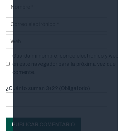
Nombre
Correo
electrónico
Web
Guarda mi nombre, correo electrónico y web
en este navegador para la próxima vez que
comente.
¿Cuánto suman 3+2? (Obligatorio)