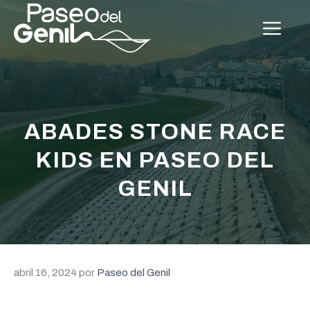
Saltar
al
Me
contenido
ABADES STONE RACE
KIDS EN PASEO DEL
GENIL
abril 16, 2024
por
Paseo del Genil