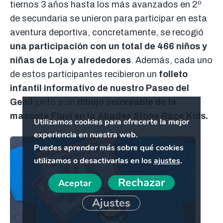
tiernos 3 años hasta los más avanzados en 2º
de secundaria se unieron para participar en esta
aventura deportiva, concretamente, se recogió
una participación con un total de 466 niños y
niñas de Loja y alrededores
. Además, cada uno
de estos participantes recibieron un
folleto
infantil informativo de nuestro Paseo del
Genil
junto a un
dibujo coloreable de la
mascota Fluvi en la Abades Stone Race Kids.
Utilizamos cookies para ofrecerte la mejor
experiencia en nuestra web.
Puedes aprender más sobre qué cookies
utilizamos o desactivarlas en los
ajustes
.
Rechazar
Aceptar
Ajustes