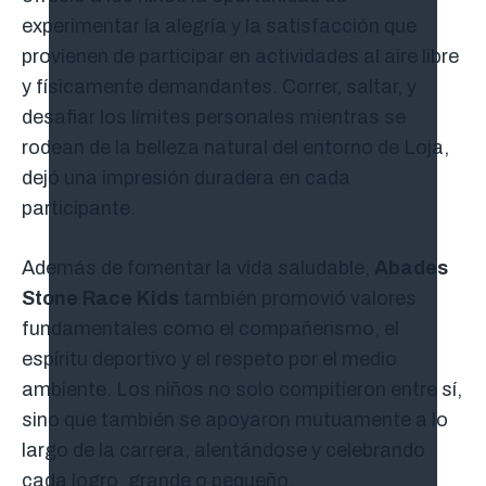
experimentar la alegría y la satisfacción que
provienen de participar en actividades al aire libre
y físicamente demandantes. Correr, saltar, y
desafiar los límites personales mientras se
rodean de la belleza natural del entorno de Loja,
dejó una impresión duradera en cada
participante.
Además de fomentar la vida saludable,
Abades
Stone Race Kids
también promovió valores
fundamentales como el compañerismo, el
espíritu deportivo y el respeto por el medio
ambiente. Los niños no solo compitieron entre sí,
sino que también se apoyaron mutuamente a lo
largo de la carrera, alentándose y celebrando
cada logro, grande o pequeño.