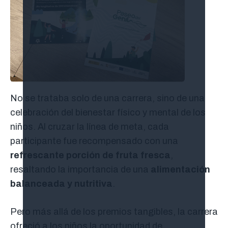
No se trataba solo de una carrera, sino de una
celebración del bienestar físico y mental de los
niños. Al cruzar la línea de meta, cada
participante fue recompensado con una
refrescante porción de fruta fresca
,
resaltando la importancia de una
alimentación
balanceada y nutritiva
.
Pero más allá de los premios tangibles, la carrera
ofreció a los niños la oportunidad de