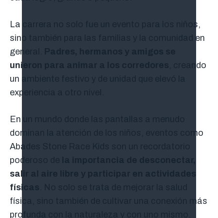
La carrera no solo fue un evento para los niños,
sino también para las familias y la comunidad en
general.
Padres, hermanos y amigos se
unieron para animar a los corredores
, creando
un ambiente festivo y de unidad que elevó la
experiencia a otro nivel.
En un mundo donde las pantallas a menudo
dominan la atención de los niños, eventos como
Abades Stone Race Kids son un recordatorio
poderoso de
la importancia de desconectar,
salir al aire libre y participar en actividades
físicas
. No solo se trata de mejorar la salud
física, sino también de cultivar una conexión más
profunda con la naturaleza y con uno mismo.