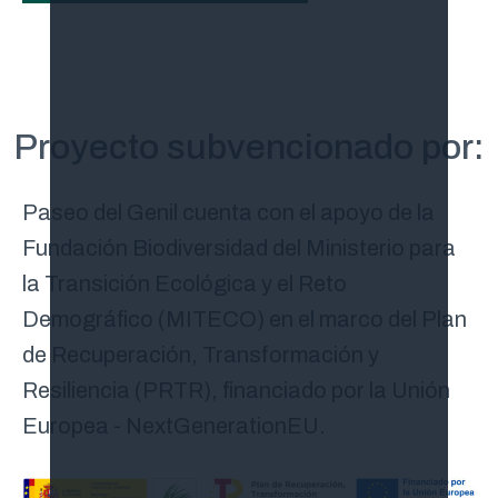
Proyecto subvencionado por:
Paseo del Genil cuenta con el apoyo de la
Fundación Biodiversidad del Ministerio para
la Transición Ecológica y el Reto
Demográfico (MITECO) en el marco del Plan
de Recuperación, Transformación y
Resiliencia (PRTR), financiado por la Unión
Europea - NextGenerationEU.