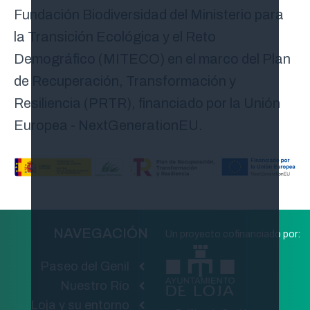
Fundación Biodiversidad del Ministerio para
la Transición Ecológica y el Reto
Demográfico (MITECO) en el marco del Plan
de Recuperación, Transformación y
Resiliencia (PRTR), financiado por la Unión
Europea - NextGenerationEU.
NAVEGACIÓN
Un proyecto cofinanciado por:
Paseo del Genil
Nuestro Río
Loja y su entorno