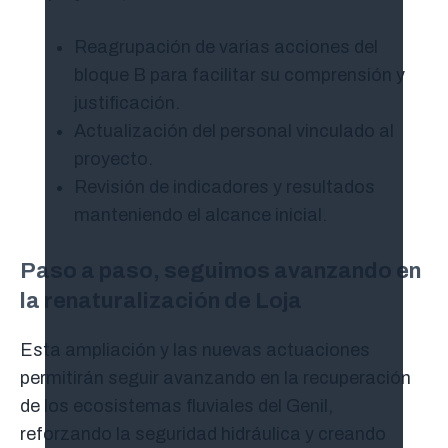
Reagrupación de varias acciones del
bloque B para facilitar su comprensión y
justificación.
Actualización del personal vinculado al
proyecto.
Revisión de indicadores y resultados
manteniendo el alcance inicial.
Paso a paso, seguimos avanzando en
la renaturalización de Loja
Esta ampliación y las nuevas actuaciones
permitirán seguir avanzando en la recuperación
de los ecosistemas fluviales del Genil,
reforzando la seguridad hidráulica y creando