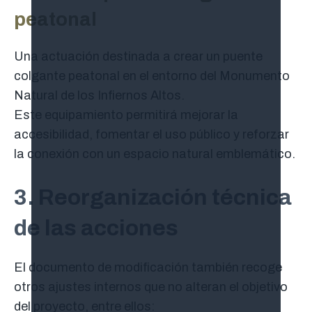
peatonal
Una actuación destinada a crear un puente
colgante peatonal en el entorno del Monumento
Natural de los Infiernos Altos.
Este equipamiento permitirá mejorar la
accesibilidad, fomentar el uso público y reforzar
la conexión con un espacio natural emblemático.
3. Reorganización técnica
de las acciones
El documento de modificación también recoge
otros ajustes internos que no alteran el objetivo
del proyecto, entre ellos: