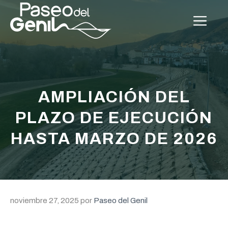
Saltar
al
Me
contenido
AMPLIACIÓN DEL
PLAZO DE EJECUCIÓN
HASTA MARZO DE 2026
noviembre 27, 2025
por
Paseo del Genil