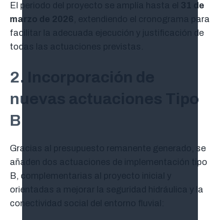
El periodo del proyecto se amplía hasta el
31 de
marzo de 2026
, extendiendo el cronograma para
facilitar la adecuada ejecución y justificación de
todas las actuaciones previstas.
2. Incorporación de
nuevas actuaciones Tipo
B
Gracias al presupuesto remanente generado, se
añaden dos actuaciones de implementación tipo
B, complementarias al proyecto inicial y
orientadas a mejorar la seguridad hidráulica y la
conectividad social del entorno fluvial: