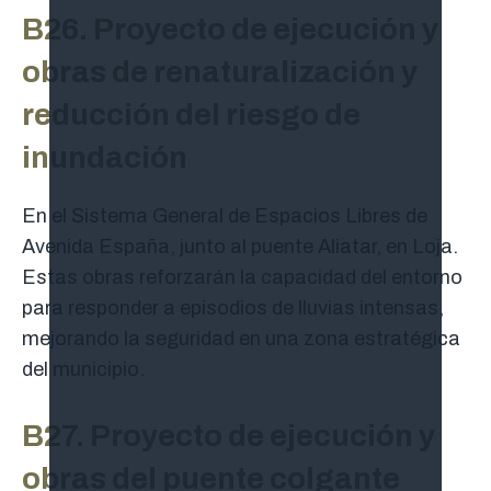
B26. Proyecto de ejecución y
obras de renaturalización y
reducción del riesgo de
inundación
En el Sistema General de Espacios Libres de
Avenida España, junto al puente Aliatar, en Loja.
Estas obras reforzarán la capacidad del entorno
para responder a episodios de lluvias intensas,
mejorando la seguridad en una zona estratégica
del municipio.
B27. Proyecto de ejecución y
obras del puente colgante