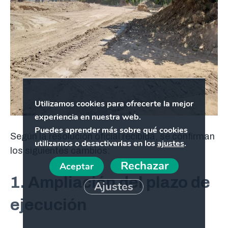
Utilizamos cookies para ofrecerte la mejor
experiencia en nuestra web.
Puedes aprender más sobre qué cookies
Según la resolución oficial recibida, se confirman
utilizamos o desactivarlas en los
ajustes
.
los siguientes cambios:
Rechazar
Aceptar
1. Ampliación del plazo de
Ajustes
ejecución