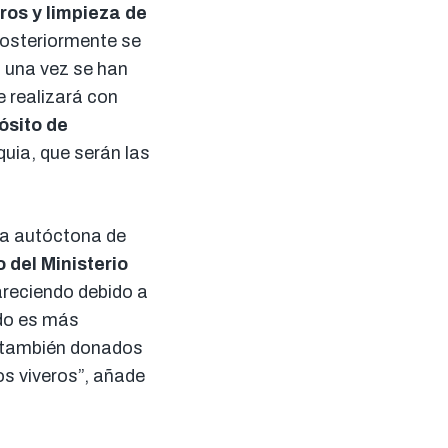
ros y limpieza de
Posteriormente se
s una vez se han
 realizará con
ósito de
quia, que serán las
da autóctona de
o del Ministerio
areciendo debido a
ado es más
a también donados
os viveros”, añade