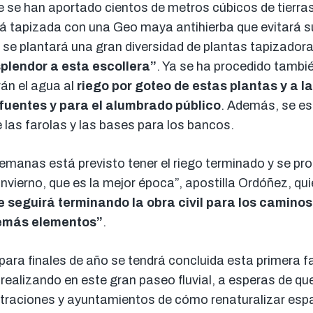
e se han aportado cientos de metros cúbicos de tierra
erá tapizada con una Geo maya antihierba que evitará su
a se plantará una gran diversidad de plantas tapizadora
splendor a esta escollera”
. Ya se ha procedido tambié
rán el agua al
riego por goteo de estas plantas y a l
fuentes y para el alumbrado público
. Además, se e
las farolas y las bases para los bancos.
emanas está previsto tener el riego terminado y se pro
invierno, que es la mejor época”, apostilla Ordóñez, qu
e seguirá terminando la obra civil para los caminos
demás elementos”
.
 para finales de año se tendrá concluida esta primera
realizando en este gran paseo fluvial, a esperas de qu
traciones y ayuntamientos de cómo renaturalizar espa