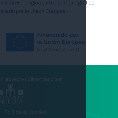
ansición Ecológica y el Reto Demográfico
nciado por la Unión Europea -
n proyecto cofinanciado por:
Política de Cookies