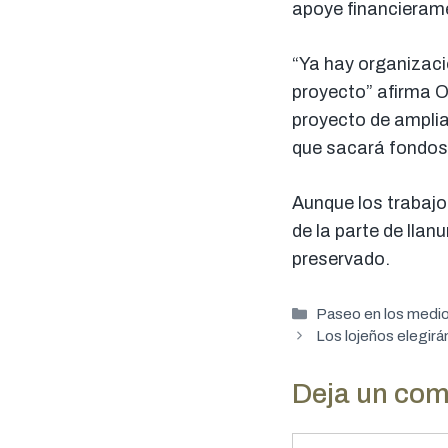
apoye financierame
“Ya hay organizaci
proyecto” afirma 
proyecto de amplia
que sacará fondos 
Aunque los trabajos
de la parte de llan
preservado.
Categorías
Paseo en los medi
Los lojeños elegirá
Deja un com
Comentario