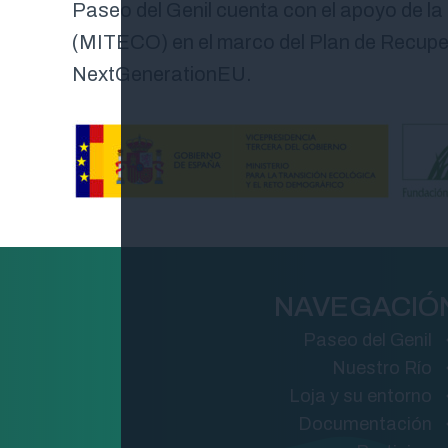
Paseo del Genil cuenta con el apoyo de la
(MITECO) en el marco del Plan de Recuper
NextGenerationEU.
NAVEGACIÓ
Paseo del Genil
Nuestro Río
Loja y su entorno
Documentación