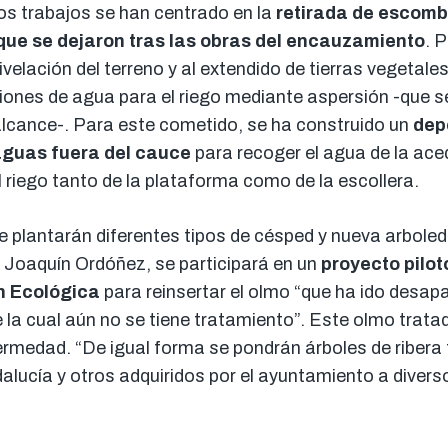
s trabajos se han centrado en la
retirada de escomb
que se dejaron tras las obras del encauzamiento
. 
ivelación del terreno y al extendido de tierras vegetale
ones de agua para el riego mediante aspersión -que se
lcance-. Para este cometido, se ha construido un
dep
guas fuera del cauce
para recoger el agua de la ace
l riego tanto de la plataforma como de la escollera.
e plantarán diferentes tipos de césped y nueva arbole
 Joaquín Ordóñez, se participará en un
proyecto pilot
n Ecológica
para reinsertar el olmo “que ha ido desap
la cual aún no se tiene tratamiento”. Este olmo trat
fermedad. “De igual forma se pondrán árboles de riber
dalucía y otros adquiridos por el ayuntamiento a divers