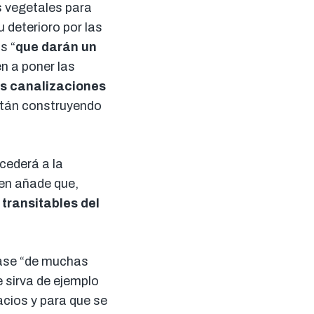
s vegetales para
 deterioro por las
s “
que darán un
n a poner las
as canalizaciones
stán construyendo
cederá a la
ien añade que,
 transitables del
 fase “de muchas
e sirva de ejemplo
cios y para que se